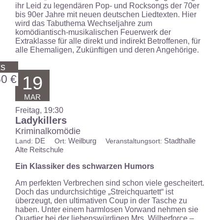
ihr Leid zu legendären Pop- und Rocksongs der 70er
bis 90er Jahre mit neuen deutschen Liedtexten. Hier
wird das Tabuthema Wechseljahre zum
komödiantisch-musikalischen Feuerwerk der
Extraklasse für alle direkt und indirekt Betroffenen, für
alle Ehemaligen, Zukünftigen und deren Angehörige.
ts
60 €
19
MAR
Freitag, 19:30
Ladykillers
Kriminalkomödie
DE
Weilburg
Stadthalle
Land:
Ort:
Veranstaltungsort:
Alte Reitschule
Ein Klassiker des schwarzen Humors
Am perfekten Verbrechen sind schon viele gescheitert.
Doch das undurchsichtige „Streichquartett“ ist
überzeugt, den ultimativen Coup in der Tasche zu
haben. Unter einem harmlosen Vorwand nehmen sie
Quartier bei der liebenswürdigen Mrs. Wilberforce –