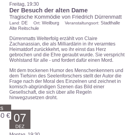
Freitag, 19:30
Der Besuch der alten Dame
Tragische Kommödie von Friedrich Dürrenmatt
DE
Weilburg
Stadthalle
Land:
Ort:
Veranstaltungsort:
Alte Reitschule
Dürrenmatts Welterfolg erzählt von Claire
Zachanassian, die als Milliardärin in ihr verarmtes
Heimatdorf zurückkehrt, wo ihr einst das Herz
gebrochen und die Ehre geraubt wurde. Sie verspricht
Wohlstand für alle - und fordert dafür einen Mord.
Mit dem trockenen Humor des Menschenkenners und
dem Tiefsinn des Seelenforschers stellt der Autor die
Frage nach der Moral des Einzelnen und zeichnet in
komisch-abgründigen Szenen das Bild einer
Gesellschaft, die sich über alle Regeln
hinwegzusetzen droht.
ts
60 €
07
DEZ
Montag, 19:30