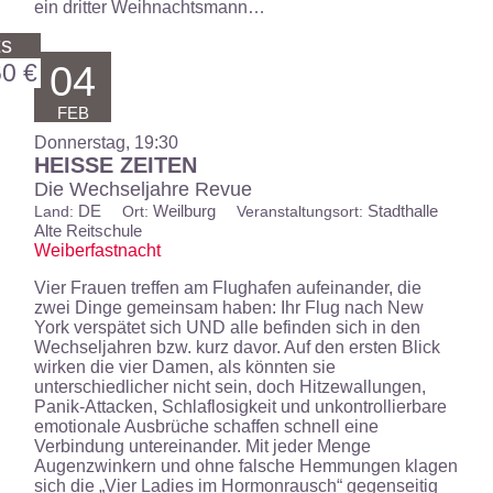
ein dritter Weihnachtsmann…
ts
60 €
04
FEB
Donnerstag, 19:30
HEISSE ZEITEN
Die Wechseljahre Revue
DE
Weilburg
Stadthalle
Land:
Ort:
Veranstaltungsort:
Alte Reitschule
Weiberfastnacht
Vier Frauen treffen am Flughafen aufeinander, die
zwei Dinge gemeinsam haben: Ihr Flug nach New
York verspätet sich UND alle befinden sich in den
Wechseljahren bzw. kurz davor. Auf den ersten Blick
wirken die vier Damen, als könnten sie
unterschiedlicher nicht sein, doch Hitzewallungen,
Panik-Attacken, Schlaflosigkeit und unkontrollierbare
emotionale Ausbrüche schaffen schnell eine
Verbindung untereinander. Mit jeder Menge
Augenzwinkern und ohne falsche Hemmungen klagen
sich die „Vier Ladies im Hormonrausch“ gegenseitig