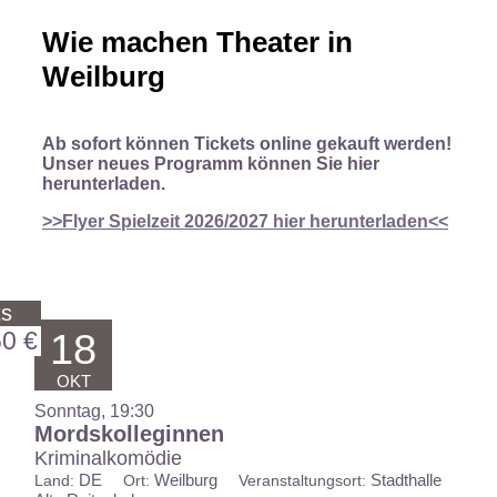
Wie machen Theater in
Weilburg
Ab sofort können Tickets online gekauft werden!
Unser
neues Programm können Sie hier
herunterladen.
>>Flyer Spielzeit 2026/2027 hier herunterladen<<
ts
60 €
18
OKT
Sonntag, 19:30
Mordskolleginnen
Kriminalkomödie
DE
Weilburg
Stadthalle
Land:
Ort:
Veranstaltungsort: