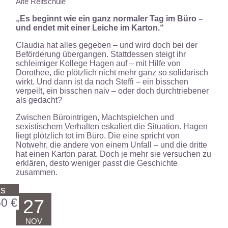
Alte Reitschule
„Es beginnt wie ein ganz normaler Tag im Büro –
und endet mit einer Leiche im Karton.“
Claudia hat alles gegeben – und wird doch bei der
Beförderung übergangen. Stattdessen steigt ihr
schleimiger Kollege Hagen auf – mit Hilfe von
Dorothee, die plötzlich nicht mehr ganz so solidarisch
wirkt. Und dann ist da noch Steffi – ein bisschen
verpeilt, ein bisschen naiv – oder doch durchtriebener
als gedacht?
Zwischen Bürointrigen, Machtspielchen und
sexistischem Verhalten eskaliert die Situation. Hagen
liegt plötzlich tot im Büro. Die eine spricht von
Notwehr, die andere von einem Unfall – und die dritte
hat einen Karton parat. Doch je mehr sie versuchen zu
erklären, desto weniger passt die Geschichte
zusammen.
ts
60 €
27
NOV