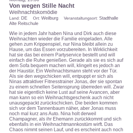
Von wegen Stille Nacht
Weihnachtskomödie
DE
Weilburg
Stadthalle
Land:
Ort:
Veranstaltungsort:
Alte Reitschule
Wie in jedem Jahr haben Nina und Dirk auch diese
Weihnachten wieder die Familie eingeladen. Alle
gehen zum Krippenspiel, nur Nina bleibt allein zu
Hause, um das Essen vorzubereiten. In Wirklichkeit
hat sie das bei einem Partyservice bestellt und will
einfach die Ruhe genießen. Gerade als sie es sich auf
dem Sofa bequem machen will, klingelt es jedoch an
der Haustür. Ein Weihnachtsmann steht vor der Tür.
Als sie den wegschicken will, entpuppt er sich als
Ninas attraktiver Fitnesstrainer Jonas, der sie spontan
zu einem schnellen Seitensprung überreden will. Zwar
hat sie eigentlich keine Lust auf seine Avancen, aber
man kann so ein Weihnachtsgeschenk auch nicht
unausgepackt zurückschicken. Die beiden kommen
sich vor dem Tannenbaum näher, aber Jonas muss
noch mal kurz ans Auto. Nina holt derweil
Champagner, als ihr Ehemann zurückkommt und sich
ebenfalls in ein Weihnachtmannkostüm wirft. Das
Chaos nimmt seinen Lauf, und es erscheint auch noch